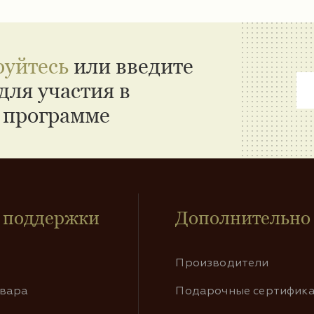
руйтесь
или введите
для участия в
 программе
 поддержки
Дополнительно
Производители
овара
Подарочные сертифик