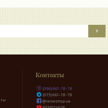
Контакты
(096)661-78-78
(073)661-78-78
аты
@remeshop.ua
REMESHOP