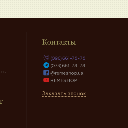
Контакты
(096)661-78-78
(073)661-78-78
аты
@remeshop.ua
REMESHOP
Заказать звонок
т