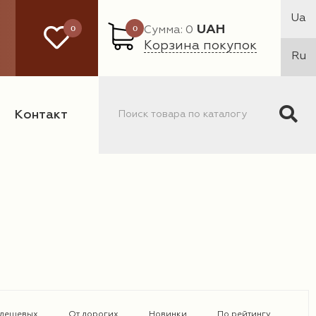
Ua
0
0
UAH
Сумма: 0
Корзина покупок
Ru
Контакт
 дешевых
От дорогих
Новинки
По рейтингу