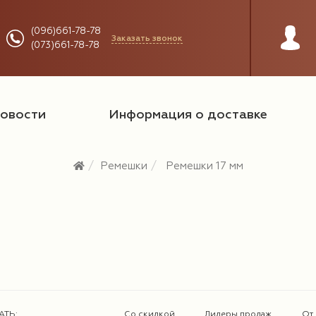
(096)661-78-78
Заказать звонок
(073)661-78-78
овости
Информация о доставке
Ремешки
Ремешки 17 мм
АТЬ:
Со скидкой
Лидеры продаж
От