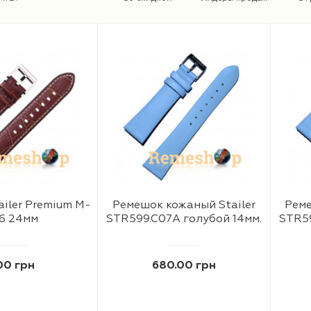
iler Premium M-
Ремешок кожаный Stailer
Реме
6 24мм
STR599.C07A голубой 14мм.
STR59
00 грн
680.00 грн