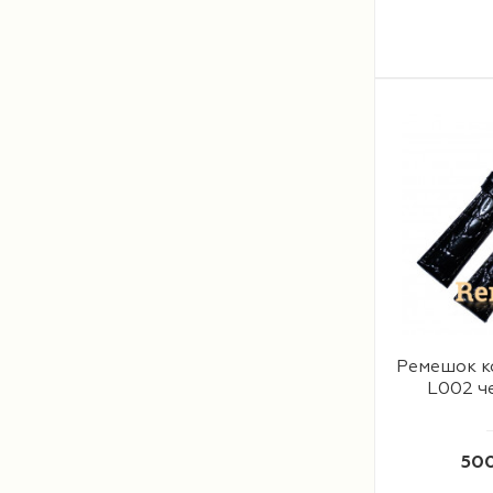
Ремешок к
L002 ч
500