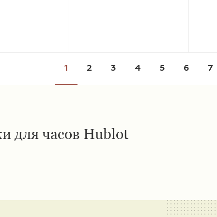
1
2
3
4
5
6
7
и для часов Hublot