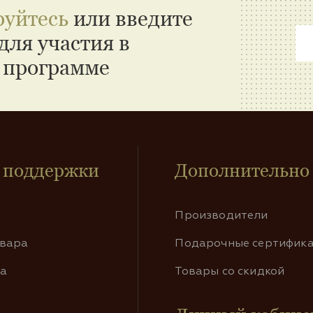
руйтесь
или введите
для участия в
 программе
 поддержки
Дополнительно
Производители
овара
Подарочные сертифик
та
Товары со скидкой