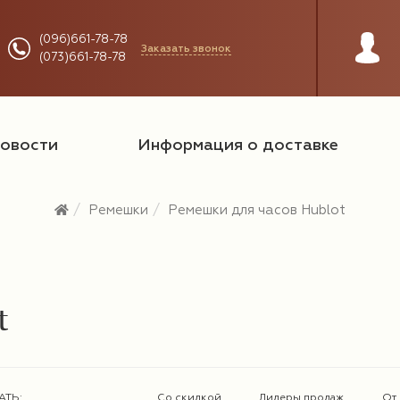
(096)661-78-78
Заказать звонок
(073)661-78-78
овости
Информация о доставке
Ремешки
Ремешки для часов Hublot
t
АТЬ:
Со скидкой
Лидеры продаж
От