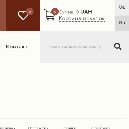
Ua
0
0
UAH
Сумма: 0
Корзина покупок
Ru
Контакт
 дешевых
От дорогих
Новинки
По рейтингу