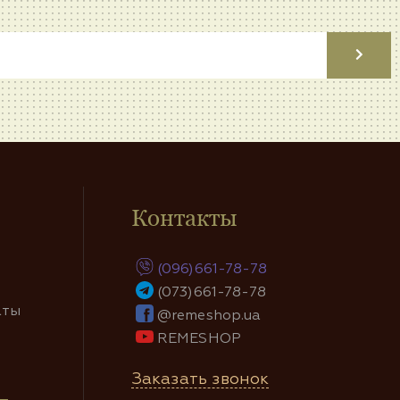
Контакты
(096)661-78-78
(073)661-78-78
аты
@remeshop.ua
REMESHOP
Заказать звонок