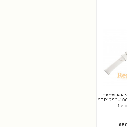
Ремешок к
STR1250-10
бел
680