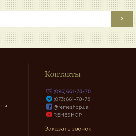
Контакты
(096)661-78-78
(073)661-78-78
аты
@remeshop.ua
REMESHOP
Заказать звонок