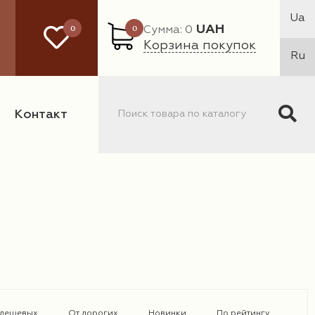
Ua
0
0
UAH
Сумма: 0
Корзина покупок
Ru
Контакт
 дешевых
От дорогих
Новинки
По рейтингу