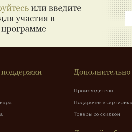
руйтесь
или введите
для участия в
 программе
 поддержки
Дополнительно
Производители
овара
Подарочные сертифик
та
Товары со скидкой