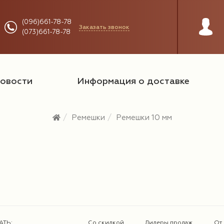
(096)661-78-78
Заказать звонок
(073)661-78-78
овости
Информация о доставке
Ремешки
Ремешки 10 мм
АТЬ:
Со скидкой
Лидеры продаж
От