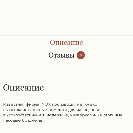
Ремешки 28 мм
Ремешки 30 мм
Ремешки 32 мм
Описание
Ремешки 34 мм
Отзывы
0
Ремешки 36 мм
Описание
Женские ремешки
Известная фирма INOX производит не только
Мужские ремешки
высококачественные ремешки для часов, но и
высокоэстетичные и надежные, универсальные стальные
часовые браслеты.