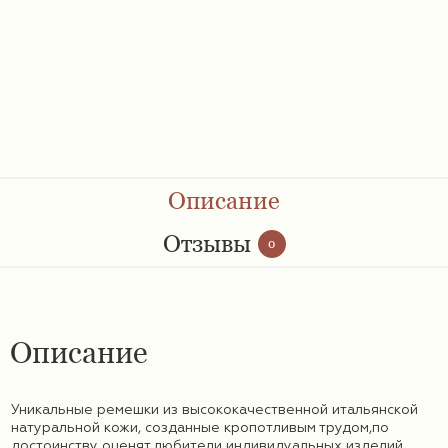
Ремешки 28 мм
Ремешки 30 мм
Ремешки 32 мм
Ремешки 34 мм
Описание
Ремешки 36 мм
Отзывы
0
Женские ремешки
Описание
Мужские ремешки
Уникальные ремешки из высококачественной итальянской
натуральной кожи, созданные кропотливым трудом,по
достоинству оценят любители индивидуальных изделий.