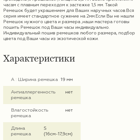
часам с плавным переходом к застежке 1,5 мм. Такой
Ремешок будет украшением для Ваших наручных часов.Вся
серия имеет стандартное сужение на 2мм.Eсли Вы не нашли
Ремешок нужного цвета и размера ,наши мастера готовы
пошить Ремешок под Ваши часы индивидуально.
Индивидуальный пошив ремешков любого размера, подбор
цвета под Ваши часы из экзотической кожи.
Характеристики
А : Ширина ремешка
19 мм
Антиаллергенность
нет
ремешка
Влагостойкость
нет
ремешка
Длина
S
ремешка
(16см-17,9см)