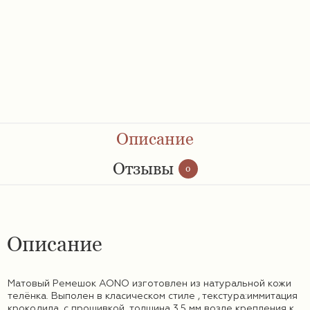
Ремешки 28 мм
Ремешки 30 мм
Ремешки 32 мм
Ремешки 34 мм
Описание
Ремешки 36 мм
Отзывы
0
Женские ремешки
Описание
Мужские ремешки
Матовый Ремешок AONO изготовлен из натуральной кожи
телёнка. Выполен в класическом стиле , текстура:иммитация
крокодила ,с прошивкой ,толщина 3,5 мм возле крепления к