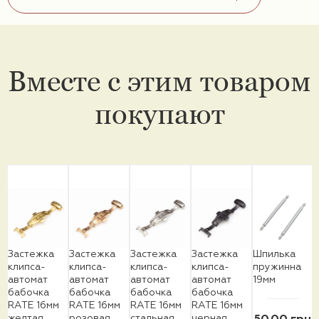
Вместе с этим товаром
покупают
Застежка
Застежка
Застежка
Застежка
Шпилька
клипса-
клипса-
клипса-
клипса-
пружинна
автомат
автомат
автомат
автомат
19мм
бабочка
бабочка
бабочка
бабочка
RATE 16мм
RATE 16мм
RATE 16мм
RATE 16мм
желтая
розовая
стальная
черная