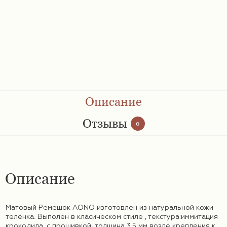
Ремешки 28 мм
Ремешки 30 мм
Ремешки 32 мм
Ремешки 34 мм
Описание
Ремешки 36 мм
Отзывы
0
Женские ремешки
Описание
Мужские ремешки
Матовый Ремешок AONO изготовлен из натуральной кожи
телёнка. Выполен в класическом стиле , текстура:иммитация
крокодила ,с прошивкой ,толщина 3,5 мм возле крепления к