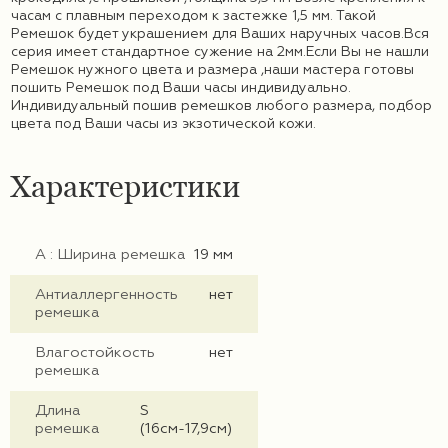
часам с плавным переходом к застежке 1,5 мм. Такой
Ремешок будет украшением для Ваших наручных часов.Вся
серия имеет стандартное сужение на 2мм.Eсли Вы не нашли
Ремешок нужного цвета и размера ,наши мастера готовы
пошить Ремешок под Ваши часы индивидуально.
Индивидуальный пошив ремешков любого размера, подбор
цвета под Ваши часы из экзотической кожи.
Характеристики
А : Ширина ремешка
19 мм
Антиаллергенность
нет
ремешка
Влагостойкость
нет
ремешка
Длина
S
ремешка
(16см-17,9см)