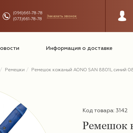
(096)661-78-78
Заказать звонок
(073)661-78-78
овости
Информация о доставке
Ремешки
Ремешок кожаный AONO SAN 8801L синий 0
Код товара: 3142
Ремешок 