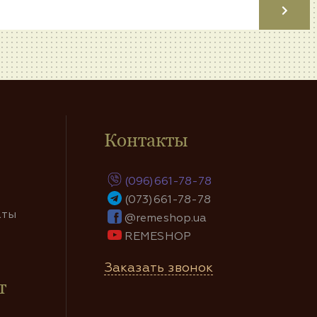
Контакты
(096)661-78-78
(073)661-78-78
аты
@remeshop.ua
REMESHOP
Заказать звонок
т