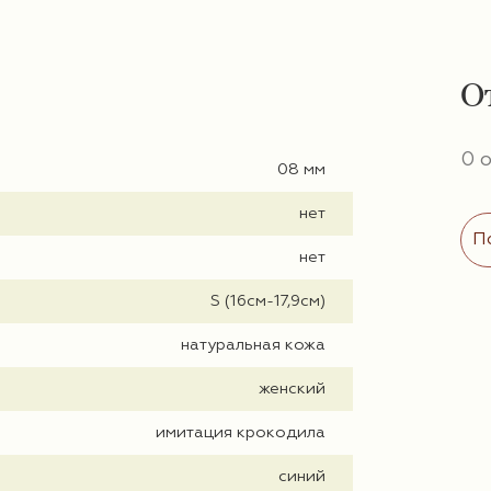
О
0 
08 мм
нет
П
нет
S (16см-17,9см)
натуральная кожа
женский
имитация крокодила
синий