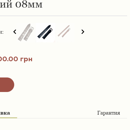
ний 08мм
и:
00.00 грн
авка
Гарантия