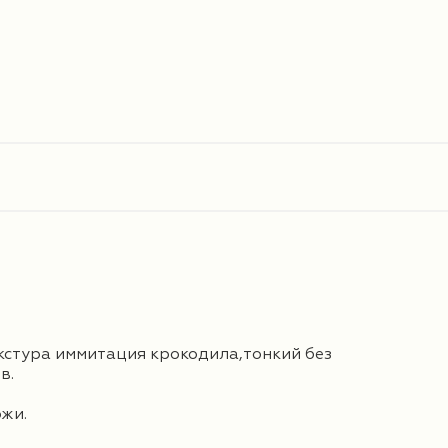
кстура иммитация крокодила,тонкий без
в.
жи.