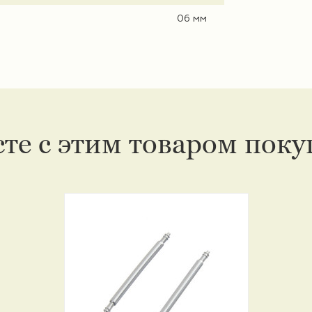
06 мм
те с этим товаром пок