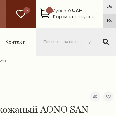
Ua
0
0
UAH
Сумма: 0
Корзина покупок
Ru
Контакт
8мм
кожаный AONO SAN