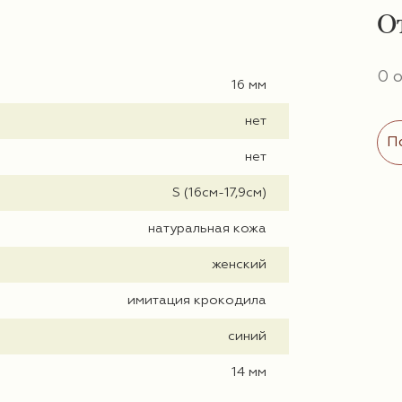
О
0 
16 мм
нет
П
нет
S (16см-17,9см)
натуральная кожа
женский
имитация крокодила
синий
14 мм