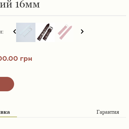
ний 16мм
и:
00.00 грн
авка
Гарантия