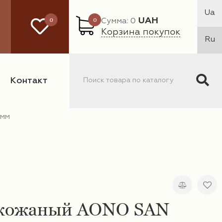
Ua
0
0
UAH
Сумма: 0
Корзина покупок
Ru
Контакт
6мм
кожаный AONO SAN