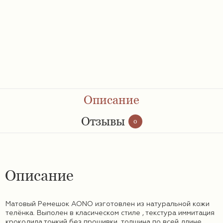
Ремешки 28 мм
Ремешки 30 мм
Ремешки 32 мм
Ремешки 34 мм
Описание
Ремешки 36 мм
Отзывы
0
Женские ремешки
Описание
Мужские ремешки
Матовый Ремешок AONO изготовлен из натуральной кожи
телёнка. Выполен в класическом стиле , текстура иммитация
крокодила,тонкий без прошивки ,толщина по всей длине