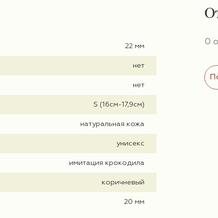
О
0 
22 мм
нет
П
нет
S (16см-17,9см)
натуральная кожа
унисекс
имитация крокодила
коричневый
20 мм