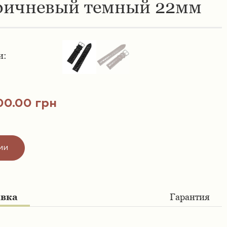
ричневый темный 22мм
и:
00.00 грн
ии
авка
Гарантия