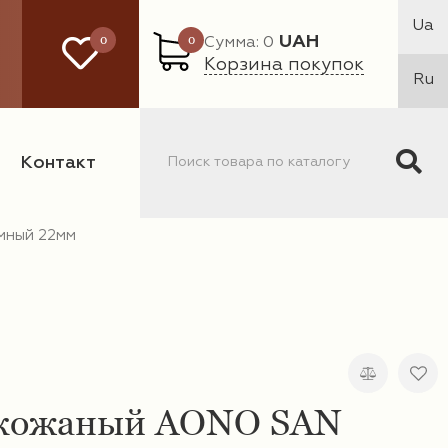
Ua
0
0
UAH
Сумма: 0
Корзина покупок
Ru
Контакт
мный 22мм
кожаный AONO SAN