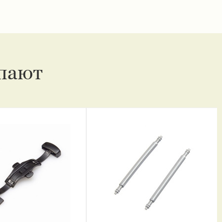
упают