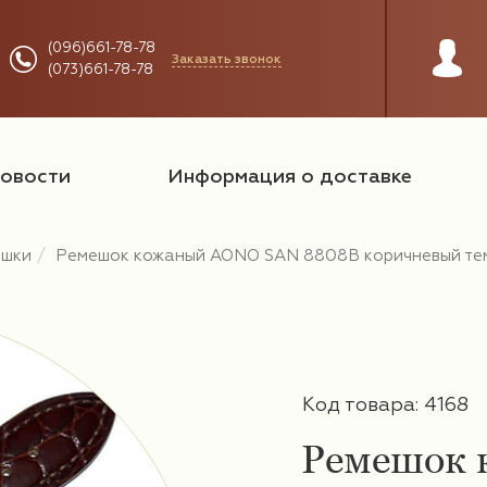
(096)661-78-78
Заказать звонок
(073)661-78-78
овости
Информация о доставке
ешки
Ремешок кожаный AONO SAN 8808B коричневый те
Код товара: 4168
Ремешок 