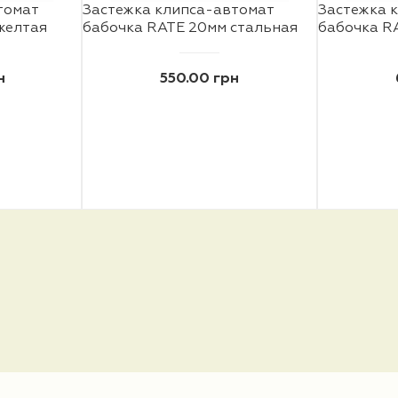
томат
Застежка клипса-автомат
Застежка 
желтая
бабочка RATE 20мм стальная
бабочка R
н
550.00 грн