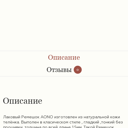
Ремешки 28 мм
Ремешки 30 мм
Ремешки 32 мм
Ремешки 34 мм
Описание
Ремешки 36 мм
Отзывы
0
Женские ремешки
Описание
Мужские ремешки
Лаковый Ремешок AONO изготовлен из натуральной кожи
телёнка. Выполен в класическом стиле , гладкий ,тонкий без
прошивки ,толщина по всей длине 1,5мм. Такой Ремешок