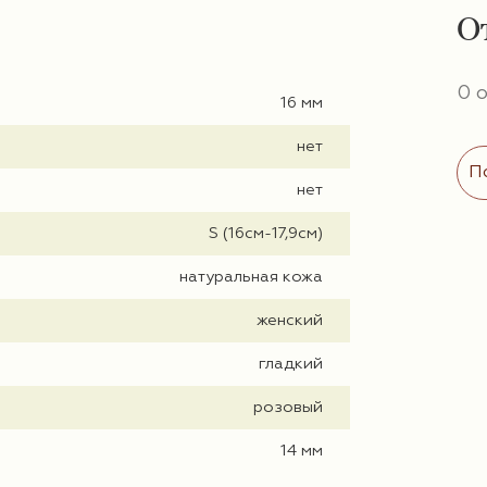
О
0 
16 мм
нет
П
нет
S (16см-17,9см)
натуральная кожа
женский
гладкий
розовый
14 мм