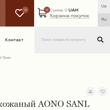
Ua
0
0
UAH
Сумма: 0
Корзина покупок
Ru
Контакт
 16мм
 кожаный AONO SANL