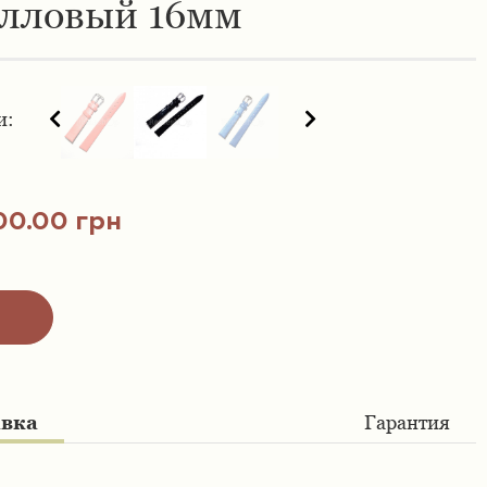
алловый 16мм
и:
00.00 грн
авка
Гарантия