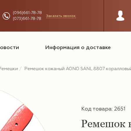
(096)661-78-78
Заказать звонок
(073)661-78-78
овости
Информация о доставке
Ремешки
Ремешок кожаный AONO SANL 8807 коралловый
Код товара: 2651
Ремешок