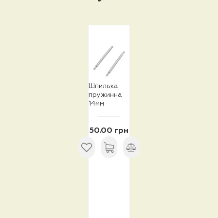
Шпилька
пружинна
14мм
50.00 грн