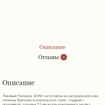
Ремешки 28 мм
Ремешки 30 мм
Ремешки 32 мм
Ремешки 34 мм
Описание
Ремешки 36 мм
Отзывы
0
Женские ремешки
Описание
Мужские ремешки
Лаковый Ремешок AONO изготовлен из натуральной кожи
телёнка. Выполен в класическом стиле , гладкий с
прошивкой ,толщина 3,5 мм возле крепления к часам с