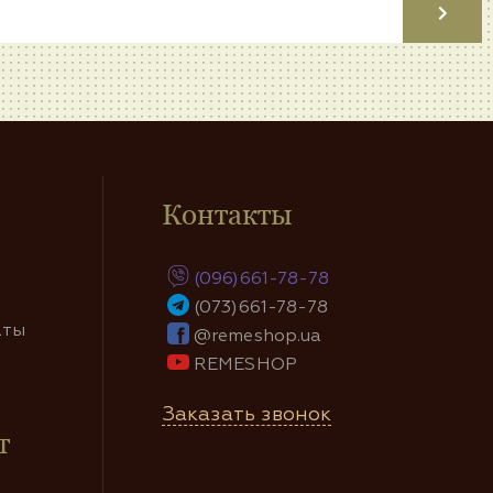
Контакты
(096)661-78-78
(073)661-78-78
аты
@remeshop.ua
REMESHOP
Заказать звонок
т