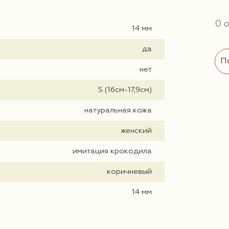
0 
14 мм
да
П
нет
S (16см-17,9см)
натуральная кожа
женский
имитация крокодила
коричневый
14 мм