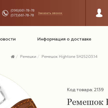
(096)661-78-78
Заказать звонок
(073)661-78-78
овости
Информация о доставке
Ремешки
Ремешок Hightone SH252.03.14
Код товара: 2139
Ремешок H