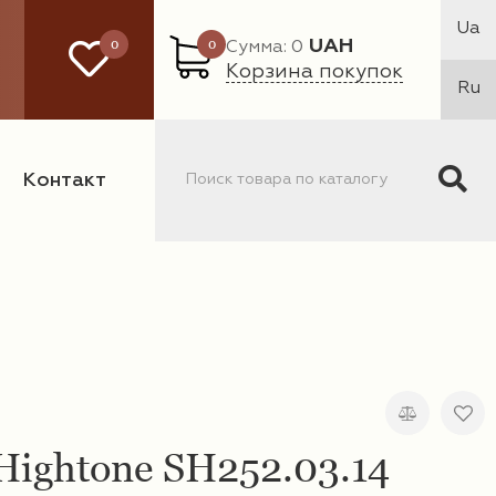
Ua
0
0
UAH
Сумма: 0
Корзина покупок
Ru
Контакт
ightone SH252.03.14