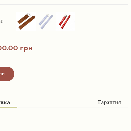
и:
00.00 грн
ии
авка
Гарантия