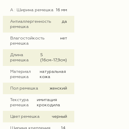
А : Ширина ремешка
16 мм
Антиаллергенность
да
ремешка
Влагостойкость
нет
ремешка
Длина
S
ремешка
(16см-17,9см)
Материал
натуральная
ремешка
кожа
Пол ремешка
женский
Текстура
имитация
ремешка
крокодила
Цвет ремешка
черный
Ширина крепления
14