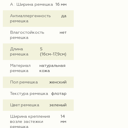
А : Ширина ремешка
16 мм
Антиаллергенность
да
ремешка
Влагостойкость
нет
ремешка
Длина
S
ремешка
(16см-17,9см)
Материал
натуральная
ремешка
кожа
Пол ремешка
женский
Текстура ремешка
флотар
Цвет ремешка
зеленый
Ширина крепления
14
возле застежки
мм
ремешка