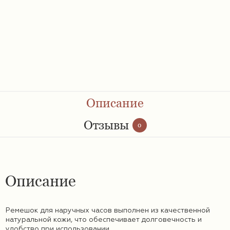
Ремешки 28 мм
Ремешки 30 мм
Ремешки 32 мм
Ремешки 34 мм
Описание
Ремешки 36 мм
Отзывы
0
Женские ремешки
Описание
Мужские ремешки
Ремешок для наручных часов выполнен из качественной
натуральной кожи, что обеспечивает долговечность и
удобство при использовании.