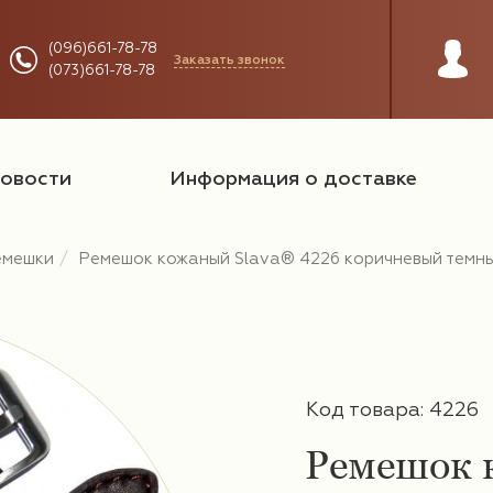
(096)661-78-78
Заказать звонок
(073)661-78-78
овости
Информация о доставке
емешки
Ремешок кожаный Slava® 4226 коричневый темн
Код товара: 4226
Ремешок 