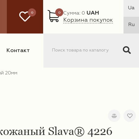
Ua
0
0
UAH
Сумма: 0
Корзина покупок
Ru
Контакт
ый 20мм
кожаный Slava® 4226