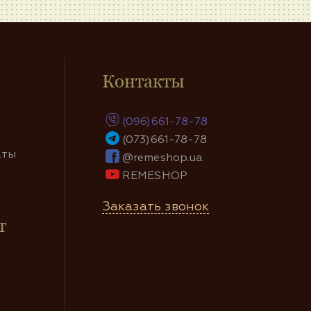
Контакты
(096)661-78-78
(073)661-78-78
аты
@remeshop.ua
REMESHOP
Заказать звонок
т