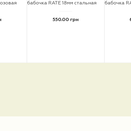
розовая
бабочка RATE 18мм стальная
бабочка R
н
550.00 грн