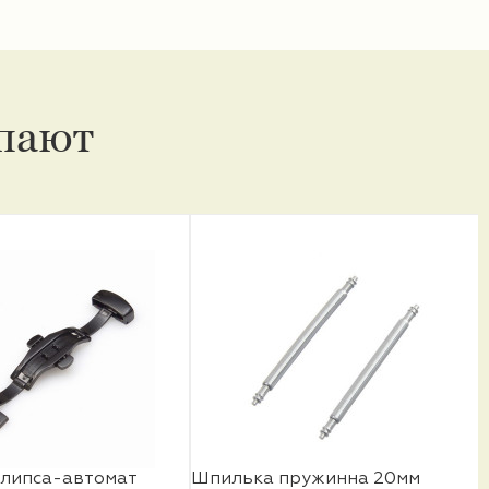
упают
клипса-автомат
Шпилька пружинна 20мм