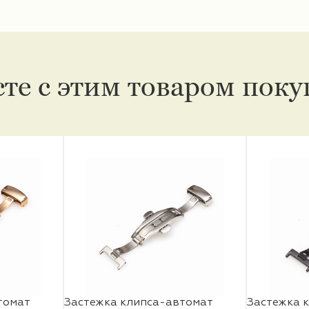
те с этим товаром пок
томат
Застежка клипса-автомат
Застежка 