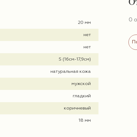
О
0 
20 мм
нет
П
нет
S (16см-17,9см)
натуральная кожа
мужской
гладкий
коричневый
18 мм