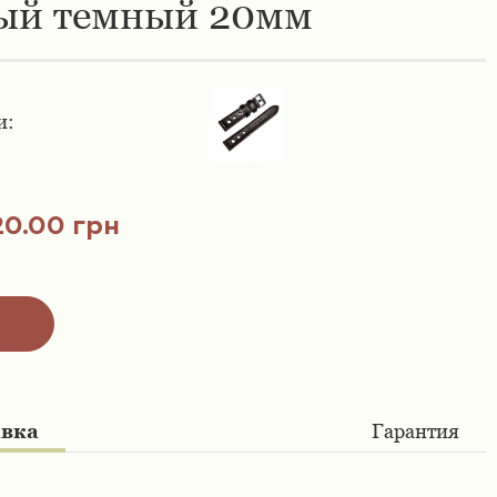
ый темный 20мм
и:
20.00 грн
авка
Гарантия